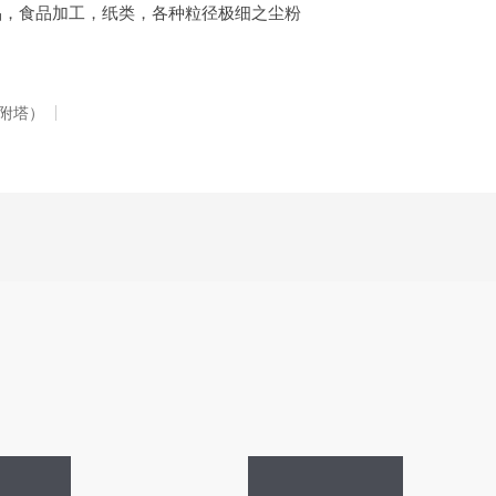
品，食品加工，纸类，各种粒径极细之尘粉
附塔）