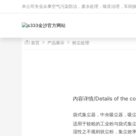
51La
本公司专业从事空气污染防治，废水处理，噪音治理，车间
js333金沙线路检测|(中国)-360百科
首页
产品展示
粉尘处理
内容详情/Details of the co
袋式集尘器，中央吸尘器，吸
适用于较粗的工业粉与袋式集
湿性之不规则状尘粉，集尘效率